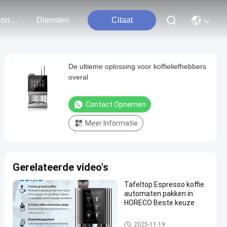
Neem Contact Met Ons Op
Diensten
Citaat
De ultieme oplossing voor koffieliefhebbers
overal
Contact Opnemen
Meer Informatie
Gerelateerde video's
Tafeltop Espresso koffie
automaten pakken in
HORECO Beste keuze
Koffiemachine van bonen tot k
2025-11-19