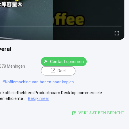
veral
Contact opnemen
078 Meningen
Deel
#
Koffiemachine van bonen naar kopjes
r koffieliefhebbers Productnaam:Desktop commerciële
 efficiënte ...
Bekijk meer
VERLAAT EEN BERICHT