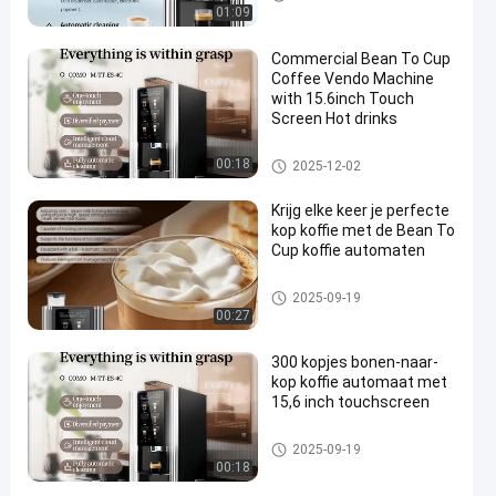
opjes
01:09
Commercial Bean To Cup
Coffee Vendo Machine
with 15.6inch Touch
Screen Hot drinks
Koffiemachine van bonen tot k
00:18
2025-12-02
opjes
Krijg elke keer je perfecte
kop koffie met de Bean To
Cup koffie automaten
Koffiemachine van bonen tot k
2025-09-19
opjes
00:27
300 kopjes bonen-naar-
kop koffie automaat met
15,6 inch touchscreen
Koffiemachine van bonen tot k
2025-09-19
opjes
00:18