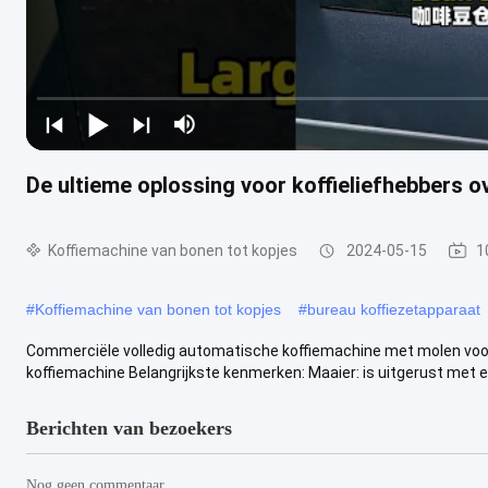
De ultieme oplossing voor koffieliefhebbers o
Koffiemachine van bonen tot kopjes
2024-05-15
1
#
Koffiemachine van bonen tot kopjes
#
bureau koffiezetapparaat
Commerciële volledig automatische koffiemachine met molen voo
koffiemachine Belangrijkste kenmerken: Maaier: is uitgerust met een
Berichten van bezoekers
Nog geen commentaar