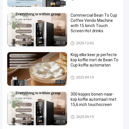
opjes
01:09
Commercial Bean To Cup
Coffee Vendo Machine
with 15.6inch Touch
Screen Hot drinks
Koffiemachine van bonen tot k
00:18
2025-12-02
opjes
Krijg elke keer je perfecte
kop koffie met de Bean To
Cup koffie automaten
Koffiemachine van bonen tot k
2025-09-19
opjes
00:27
300 kopjes bonen-naar-
kop koffie automaat met
15,6 inch touchscreen
Koffiemachine van bonen tot k
2025-09-19
opjes
00:18