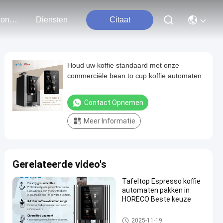
Neem Contact Met Ons Op
Diensten
Citaat
Houd uw koffie standaard met onze
commerciële bean to cup koffie automaten
Contact Opnemen
Meer Informatie
Gerelateerde video's
Tafeltop Espresso koffie
automaten pakken in
HORECO Beste keuze
Koffiemachine van bonen tot k
2025-11-19