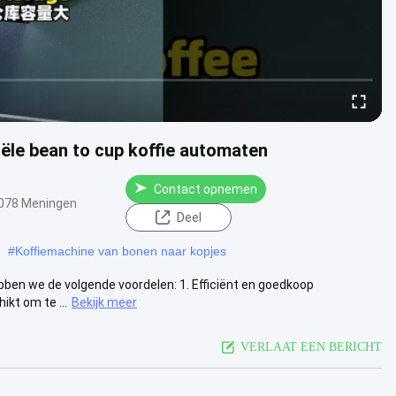
le bean to cup koffie automaten
Contact opnemen
078 Meningen
Deel
#
Koffiemachine van bonen naar kopjes
ebben we de volgende voordelen: 1. Efficiënt en goedkoop
ikt om te ...
Bekijk meer
VERLAAT EEN BERICHT