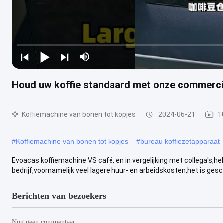
Houd uw koffie standaard met onze commercië
Koffiemachine van bonen tot kopjes
2024-06-21
1
#
Koffiemachine van bonen tot kopjes
#
bureau koffiezetapparaat
Evoacas koffiemachine VS café, en in vergelijking met collega's,h
bedrijf,voornamelijk veel lagere huur- en arbeidskosten,het is gesch
Berichten van bezoekers
Nog geen commentaar