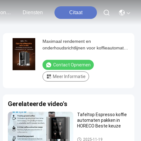
Neem Contact Met Ons Op
Diensten
Citaat
Maximaal rendement en
onderhoudsrichtlijnen voor koffieautomaten
van bonen tot kopjes
Contact Opnemen
Meer Informatie
Gerelateerde video's
Tafeltop Espresso koffie
automaten pakken in
HORECO Beste keuze
Koffiemachine van bonen tot k
2025-11-19