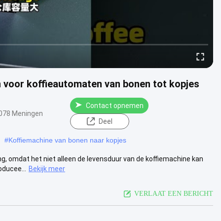
 voor koffieautomaten van bonen tot kopjes
Contact opnemen
078 Meningen
Deel
#
Koffiemachine van bonen naar kopjes
g, omdat het niet alleen de levensduur van de koffiemachine kan
oducee...
Bekijk meer
VERLAAT EEN BERICHT