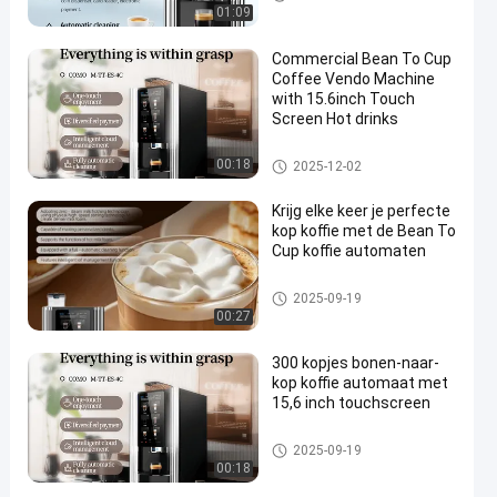
opjes
01:09
Commercial Bean To Cup
Coffee Vendo Machine
with 15.6inch Touch
Screen Hot drinks
Koffiemachine van bonen tot k
00:18
2025-12-02
opjes
Krijg elke keer je perfecte
kop koffie met de Bean To
Cup koffie automaten
Koffiemachine van bonen tot k
2025-09-19
opjes
00:27
300 kopjes bonen-naar-
kop koffie automaat met
15,6 inch touchscreen
Koffiemachine van bonen tot k
2025-09-19
opjes
00:18