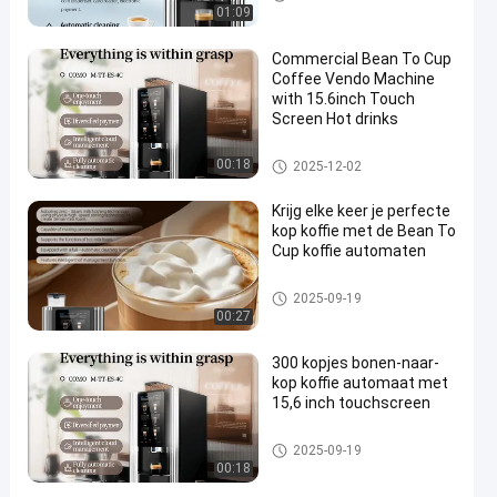
opjes
01:09
Commercial Bean To Cup
Coffee Vendo Machine
with 15.6inch Touch
Screen Hot drinks
Koffiemachine van bonen tot k
00:18
2025-12-02
opjes
Krijg elke keer je perfecte
kop koffie met de Bean To
Cup koffie automaten
Koffiemachine van bonen tot k
2025-09-19
opjes
00:27
300 kopjes bonen-naar-
kop koffie automaat met
15,6 inch touchscreen
Koffiemachine van bonen tot k
2025-09-19
opjes
00:18