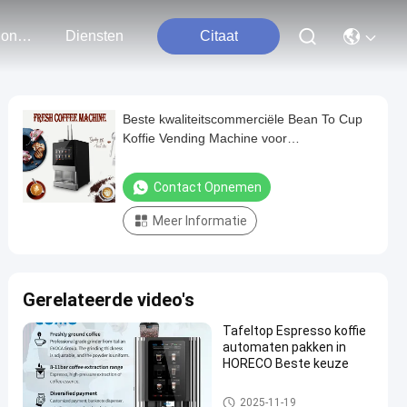
Neem Contact Met Ons Op
Diensten
Citaat
Beste kwaliteitscommerciële Bean To Cup
Koffie Vending Machine voor
kantoorgebouwen
Contact Opnemen
Meer Informatie
Gerelateerde video's
Tafeltop Espresso koffie
automaten pakken in
HORECO Beste keuze
Koffiemachine van bonen tot k
2025-11-19