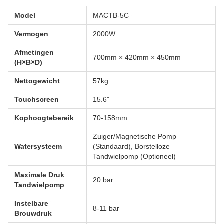
Model
MACTB-5C
Vermogen
2000W
Afmetingen
700mm × 420mm × 450mm
(H×B×D)
Nettogewicht
57kg
Touchscreen
15.6"
Kophoogtebereik
70-158mm
Zuiger/Magnetische Pomp
Watersysteem
(Standaard), Borstelloze
Tandwielpomp (Optioneel)
Maximale Druk
20 bar
Tandwielpomp
Instelbare
8-11 bar
Brouwdruk