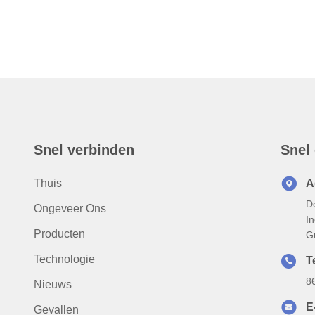
Snel verbinden
Snel
Thuis
A
De
Ongeveer Ons
I
Producten
G
Technologie
Te
8
Nieuws
E
Gevallen