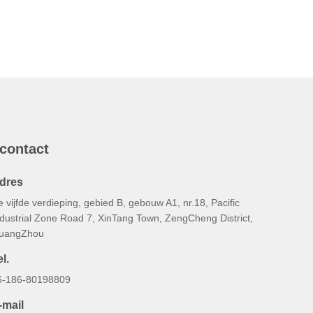
 contact
dres
 vijfde verdieping, gebied B, gebouw A1, nr.18, Pacific
ndustrial Zone Road 7, XinTang Town, ZengCheng District,
uangZhou
l.
6-186-80198809
-mail