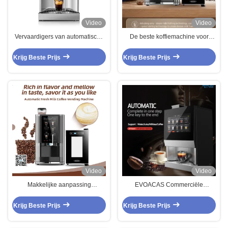
Video
Video
Vervaardigers van automatische
De beste koffiemachine voor
automatische
verse melk in de winkel
proteïnepoedermachines
Krijg Beste Prijs
Krijg Beste Prijs
Video
Video
Makkelijke aanpassing
EVOACAS Commerciële
Koffiemachine R600a
Koffieautomaat 220VAC 2000W
Zwart
Krijg Beste Prijs
Krijg Beste Prijs