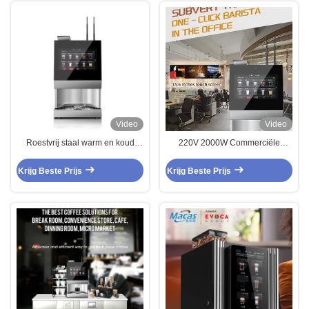
Video
Video
Roestvrij staal warm en koud
220V 2000W Commerciële
commercieel koffieverkopende
Koffieautomaat met 15,6
machine 2700W
Touchscreen
Krijg Beste Prijs
Krijg Beste Prijs