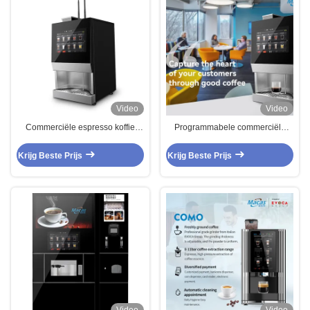
Video
Video
Commerciële espresso koffie
Programmabele commerciële
automaten met contant geld /
koffieverdeler Espresso
mobiele betaling / munten
koffiezetapparaat
Krijg Beste Prijs
Krijg Beste Prijs