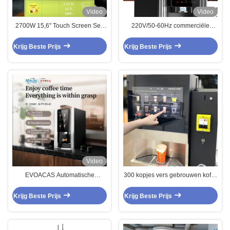
Video
Video
2700W 15,6'' Touch Screen Self
220V/50-60Hz commerciële
Service koffiezetapparaat voor
koffiemachine met touchscreen
bedrijven
Krijg Beste Prijs
Krijg Beste Prijs
Video
EVOACAS Automatische
300 kopjes vers gebrouwen koffie
touchscreen koffiemachine voor
verkoopmachine voor zaken
commercieel gebruik
Krijg Beste Prijs
Krijg Beste Prijs