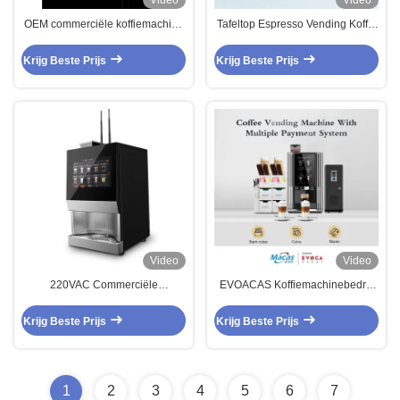
Video
Video
OEM commerciële koffiemachine
Tafeltop Espresso Vending Koffie
Elektrostatische koffiemachine
Maker Voor Bedrijven
met ijs
Krijg Beste Prijs
Krijg Beste Prijs
Video
Video
220VAC Commerciële
EVOACAS Koffiemachinebedrijf
koffiemachine DIY smaak 40s
voor HORECA
Snelle productie
Krijg Beste Prijs
Krijg Beste Prijs
1
2
3
4
5
6
7