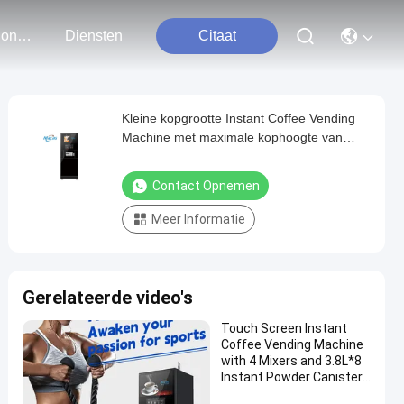
Neem Contact Met Ons Op
Diensten
Citaat
Kleine kopgrootte Instant Coffee Vending
Machine met maximale kophoogte van
150mm H1830mm Dimensie
Contact Opnemen
Meer Informatie
Gerelateerde video's
Touch Screen Instant
Coffee Vending Machine
with 4 Mixers and 3.8L*8
Instant Powder Canisters
and High Pressure