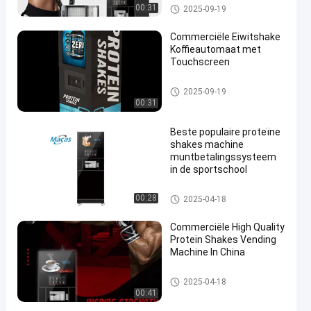
Espresso Brewer
Instant koffie automaten
00:31
2025-09-19
Commerciële Eiwitshake
Koffieautomaat met
Touchscreen
Instant koffie automaten
2025-09-19
00:31
Beste populaire proteïne
shakes machine
muntbetalingssysteem
in de sportschool
Instant koffie automaten
00:28
2025-04-18
Commerciële High Quality
Protein Shakes Vending
Machine In China
Instant koffie automaten
2025-04-18
00:41