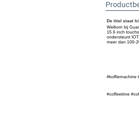
Productbe
De titel staat hi
Welkom bij Guan
15.6 inch touchs
ondersteunt IOT,
meer dan 100-20
#koffiemachine
#coffeetime #co