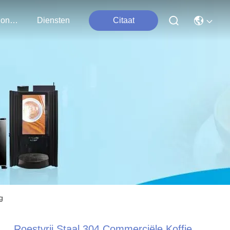
Neem Contact Met Ons Op
Diensten
Citaat
g
Roestvrij Staal 304 Commerciële Koffie