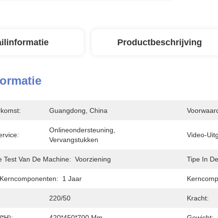
ilinformatie
Productbeschrijving
formatie
rkomst:
Guangdong, China
Voorwaar
Onlineondersteuning, 
rvice:
Video-Uit
Vervangstukken
e Test Van De Machine:
Voorziening
Tipe In D
 Kerncomponenten:
1 Jaar
Kerncomp
220/50
Kracht:
W*H):
420*450*700 Mm
Gewicht: