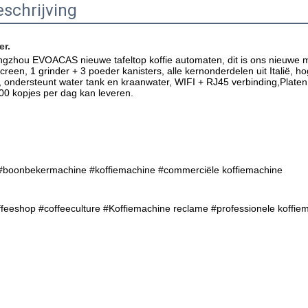
schrijving
er.
gzhou EVOACAS nieuwe tafeltop koffie automaten, dit is ons nieuwe 
creen, 1 grinder + 3 poeder kanisters, alle kernonderdelen uit Italië,
 ondersteunt water tank en kraanwater, WIFI + RJ45 verbinding,Platen 
0 kopjes per dag kan leveren.
 #boonbekermachine #koffiemachine #commerciële koffiemachine
ffeeshop #coffeeculture #
Koffiemachine reclame #
professionele koffie