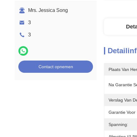
Mrs. Jessica Song
3
Deta
3
Detailin
Contact opnemen
Plaats Van He
Na Garantie Se
Verslag Van D
Garantie Voor
Spanning:
Afmeting ((L*