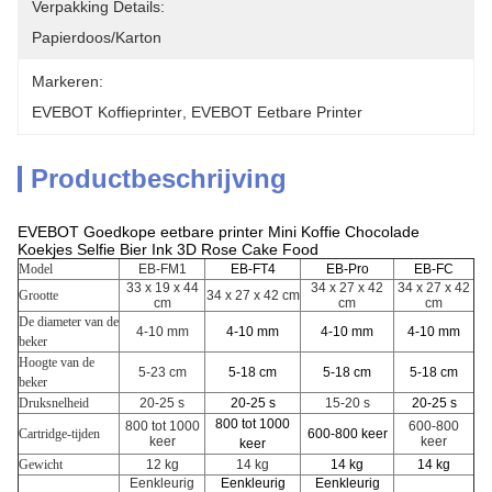
Verpakking Details:
Papierdoos/karton
Markeren:
EVEBOT Koffieprinter
, 
EVEBOT Eetbare Printer
Productbeschrijving
EVEBOT Goedkope eetbare printer Mini Koffie Chocolade
Koekjes Selfie Bier Ink 3D Rose Cake Food
Model
EB-FM1
EB-FT4
EB-Pro
EB-FC
33 x 19 x 44
34 x 27 x 42
34 x 27 x 42
Grootte
34 x 27 x 42 cm
cm
cm
cm
De diameter van de
4-10 mm
4-10 mm
4-10 mm
4-10 mm
beker
Hoogte van de
5-23 cm
5-18 cm
5-18 cm
5-18 cm
beker
Druksnelheid
20-25 s
20-25 s
15-20 s
20-25 s
800 tot 1000
800 tot 1000
600-800
Cartridge-tijden
600-800 keer
keer
keer
keer
Gewicht
12 kg
14 kg
14 kg
14 kg
Eenkleurig
Eenkleurig
Eenkleurig