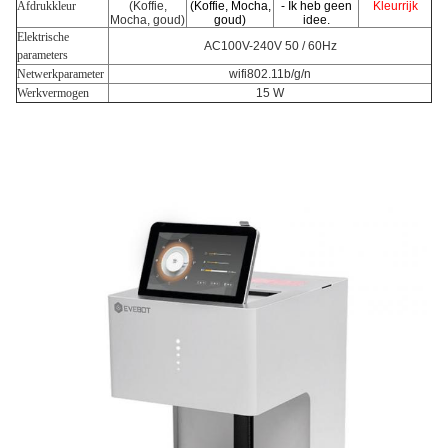
Afdrukkleur
(Koffie,
(Koffie, Mocha,
- Ik heb geen
Kleurrijk
Mocha, goud)
goud)
idee.
Elektrische
AC100V-240V 50 / 60Hz
parameters
Netwerkparameter
wifi802.11b/g/n
Werkvermogen
15 W