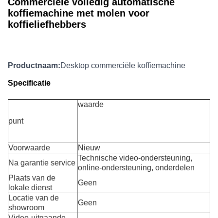
Commerciële volledig automatische
koffiemachine met molen voor
koffieliefhebbers
Productnaam:
Desktop commerciële koffiemachine
Specificatie
waarde
punt
Voorwaarde
Nieuw
Technische video-ondersteuning,
Na garantie service
online-ondersteuning, onderdelen
Plaats van de
Geen
lokale dienst
Locatie van de
Geen
showroom
Video-uitgaande