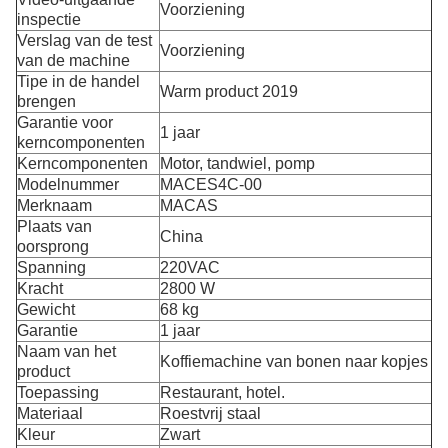
Voorziening
inspectie
Verslag van de test
Voorziening
van de machine
Tipe in de handel
Warm product 2019
brengen
Garantie voor
1 jaar
kerncomponenten
Kerncomponenten
Motor, tandwiel, pomp
Modelnummer
MACES4C-00
Merknaam
MACAS
Plaats van
China
oorsprong
Spanning
220VAC
Kracht
2800 W
Gewicht
68 kg
Garantie
1 jaar
Naam van het
Koffiemachine van bonen naar kopjes
product
Toepassing
Restaurant, hotel.
Materiaal
Roestvrij staal
Kleur
Zwart