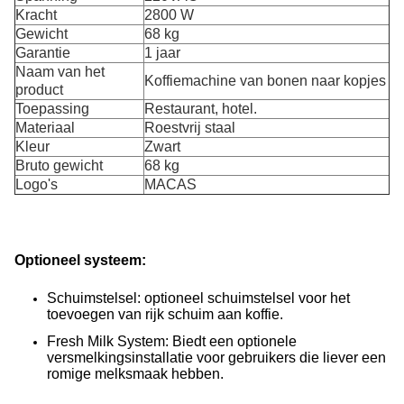
Kracht
2800 W
Gewicht
68 kg
Garantie
1 jaar
Naam van het
Koffiemachine van bonen naar kopjes
product
Toepassing
Restaurant, hotel.
Materiaal
Roestvrij staal
Kleur
Zwart
Bruto gewicht
68 kg
Logo's
MACAS
Optioneel systeem:
Schuimstelsel: optioneel schuimstelsel voor het
toevoegen van rijk schuim aan koffie.
Fresh Milk System: Biedt een optionele
versmelkingsinstallatie voor gebruikers die liever een
romige melksmaak hebben.