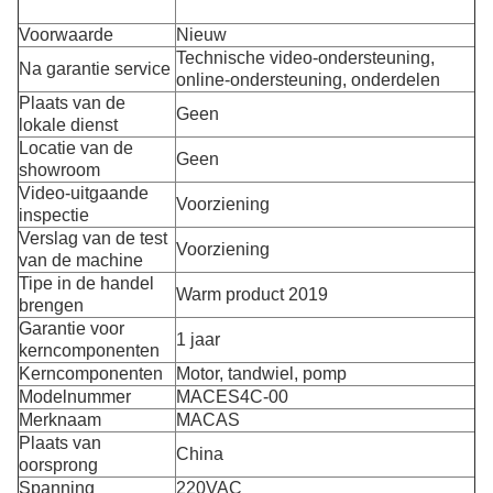
Voorwaarde
Nieuw
Technische video-ondersteuning,
Na garantie service
online-ondersteuning, onderdelen
Plaats van de
Geen
lokale dienst
Locatie van de
Geen
showroom
Video-uitgaande
Voorziening
inspectie
Verslag van de test
Voorziening
van de machine
Tipe in de handel
Warm product 2019
brengen
Garantie voor
1 jaar
kerncomponenten
Kerncomponenten
Motor, tandwiel, pomp
Modelnummer
MACES4C-00
Merknaam
MACAS
Plaats van
China
oorsprong
Spanning
220VAC