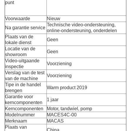
punt
Voorwaarde
Nieuw
Technische video-ondersteuning,
Na garantie service
online-ondersteuning, onderdelen
Plaats van de
Geen
lokale dienst
Locatie van de
Geen
showroom
Video-uitgaande
Voorziening
inspectie
Verslag van de test
Voorziening
van de machine
Tipe in de handel
Warm product 2019
brengen
Garantie voor
1 jaar
kerncomponenten
Kerncomponenten
Motor, tandwiel, pomp
Modelnummer
MACES4C-00
Merknaam
MACAS
Plaats van
China