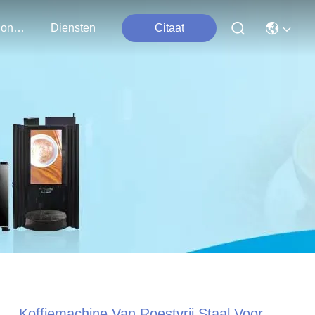
Neem Contact Met Ons Op
Diensten
Citaat
Koffiemachine Van Roestvrij Staal Voor