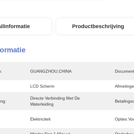
ilinformatie
Productbeschrijving
formatie
n:
GUANGZHOU,CHINA
Document
LCD Scherm
Afmetinge
Directe Verbinding Met De 
ing:
Betalingso
Waterleiding
Elektriciteit
Opties Vo