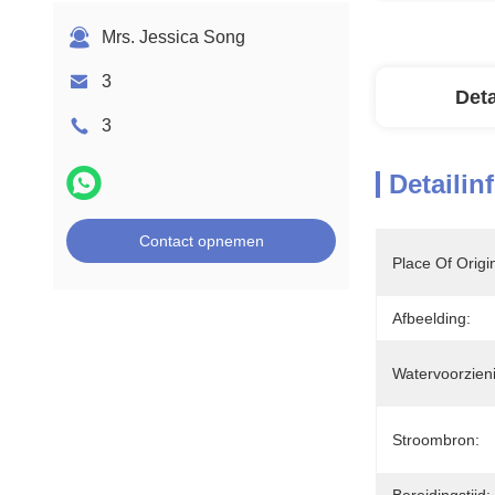
Mrs. Jessica Song
3
Deta
3
Detailin
Contact opnemen
Place Of Origi
Afbeelding:
Watervoorzien
Stroombron: