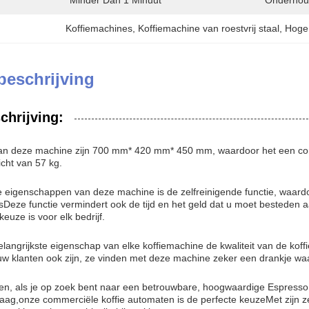
Minder Dan 1 Minuut
Onderhou
Koffiemachines
, 
Koffiemachine van roestvrij staal
, 
Hoge 
beschrijving
chrijving:
an deze machine zijn 700 mm* 420 mm* 450 mm, waardoor het een comp
cht van 57 kg.
 eigenschappen van deze machine is de zelfreinigende functie, waardoo
sDeze functie vermindert ook de tijd en het geld dat u moet bested
keuze is voor elk bedrijf.
belangrijkste eigenschap van elke koffiemachine de kwaliteit van de ko
w klanten ook zijn, ze vinden met deze machine zeker een drankje wa
n, als je op zoek bent naar een betrouwbare, hoogwaardige Espresso k
aag,onze commerciële koffie automaten is de perfecte keuzeMet zijn ze