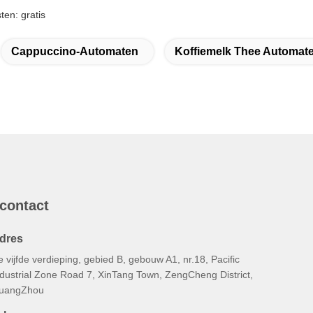
en: gratis
Cappuccino-Automaten
Koffiemelk Thee Automat
 contact
dres
 vijfde verdieping, gebied B, gebouw A1, nr.18, Pacific
ndustrial Zone Road 7, XinTang Town, ZengCheng District,
uangZhou