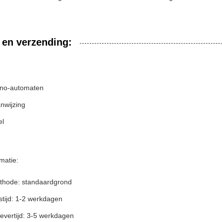
 en verzending:
ino-automaten
nwijzing
el
matie:
thode: standaardgrond
stijd: 1-2 werkdagen
evertijd: 3-5 werkdagen