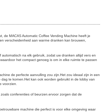
oost, de MACAS Automatic Coffee Vending Machine heeft je
l een verscheidenheid aan warme dranken kan brouwen,
lf automatisch na elk gebruik, zodat uw dranken altijd vers en
aardoor het compact genoeg is om in elke ruimte te passen
ine de perfecte aanvulling zou zijn.Het zou ideaal zijn in een
dag te komen.Het kan ook worden gebruikt in de lobby van
e voorzien.
oals conferenties of beurzen.ervoor zorgen dat de
betrouwbare machine die perfect is voor elke omgeving waar