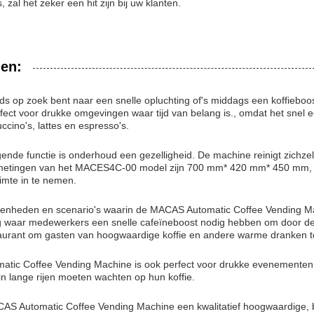
, zal het zeker een hit zijn bij uw klanten.
en:
nds op zoek bent naar een snelle opluchting of's middags een koffieb
rfect voor drukke omgevingen waar tijd van belang is., omdat het sne
cino's, lattes en espresso's.
igende functie is onderhoud een gezelligheid. De machine reinigt zichze
afmetingen van het MACES4C-00 model zijn 700 mm* 420 mm* 450 mm, w
uimte in te nemen.
egenheden en scenario's waarin de MACAS Automatic Coffee Vending Mach
 waar medewerkers een snelle cafeïneboost nodig hebben om door de 
taurant om gasten van hoogwaardige koffie en andere warme dranken t
ic Coffee Vending Machine is ook perfect voor drukke evenementen z
in lange rijen moeten wachten op hun koffie.
ACAS Automatic Coffee Vending Machine een kwalitatief hoogwaardige, 