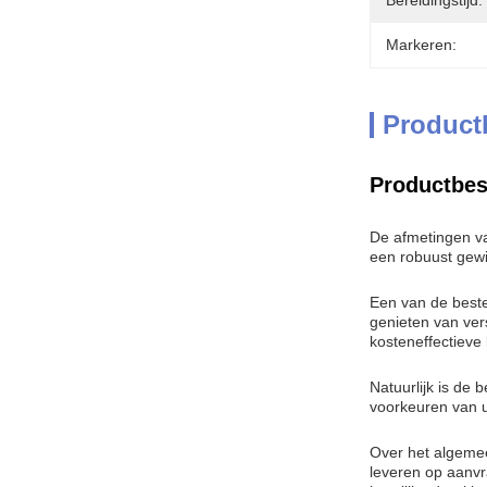
Bereidingstijd:
Markeren:
Product
Productbes
De afmetingen v
een robuust gewi
Een van de beste
genieten van ver
kosteneffectieve 
Natuurlijk is de 
voorkeuren van u
Over het algemee
leveren op aanvr