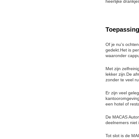
heerlijke drankjes
Toepassing
Of je nu's ochte
gedekt.Het is pe
waaronder cappuc
Met zijn zelfrein
lekker zijn.De 
zonder te veel r
Er zijn veel gel
kantooromgeving
een hotel of res
De MACAS Automat
deelnemers niet 
Tot slot is de M