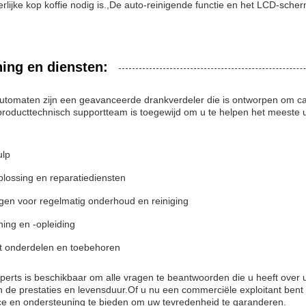
rlijke kop koffie nodig is.,De auto-reinigende functie en het LCD-scher
ing en diensten:
tomaten zijn een geavanceerde drankverdeler die is ontworpen om cap
roducttechnisch supportteam is toegewijd om u te helpen het meeste u
ulp
lossing en reparatiediensten
gen voor regelmatig onderhoud en reiniging
ning en -opleiding
t onderdelen en toebehoren
erts is beschikbaar om alle vragen te beantwoorden die u heeft over 
n de prestaties en levensduur.Of u nu een commerciële exploitant bent 
ce en ondersteuning te bieden om uw tevredenheid te garanderen.