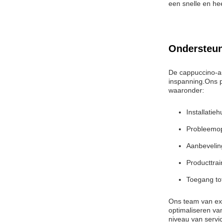
een snelle en hee
Ondersteun
De cappuccino-au
inspanning.Ons p
waaronder:
Installatieh
Probleemop
Aanbevelin
Producttrai
Toegang to
Ons team van exp
optimaliseren va
niveau van servi