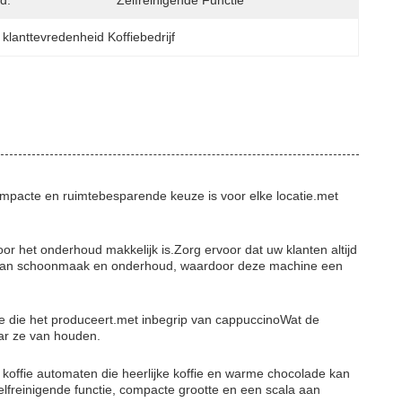
d:
Zelfreinigende Functie
klanttevredenheid Koffiebedrijf
acte en ruimtebesparende keuze is voor elke locatie.met
r het onderhoud makkelijk is.Zorg ervoor dat uw klanten altijd
en aan schoonmaak en onderhoud, waardoor deze machine een
ffie die het produceert.met inbegrip van cappuccinoWat de
ar ze van houden.
offie automaten die heerlijke koffie en warme chocolade kan
lfreinigende functie, compacte grootte en een scala aan