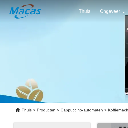
Thuis
Ongeveer Ons
Thuis
>
Producten
>
Cappuccino-automaten
>
Koffiemach