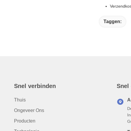
Verzendkost
Taggen:
Snel verbinden
Snel
Thuis
A
De
Ongeveer Ons
I
Producten
G