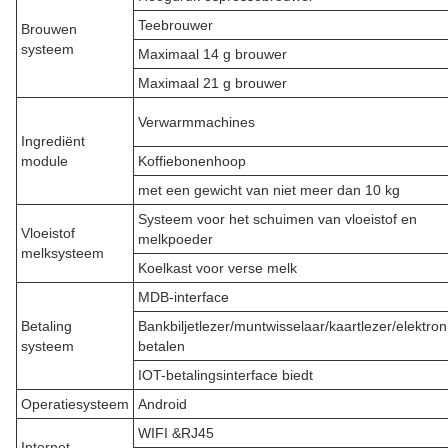
Teebrouwer
Brouwen
systeem
Maximaal 14 g brouwer
Maximaal 21 g brouwer
Verwarmmachines
Ingrediënt
module
Koffiebonenhoop
met een gewicht van niet meer dan 10 kg
Systeem voor het schuimen van vloeistof en
Vloeistof
melkpoeder
melksysteem
Koelkast voor verse melk
MDB-interface
Betaling
Bankbiljetlezer/muntwisselaar/kaartlezer/elektron
systeem
betalen
IOT-betalingsinterface biedt
Operatiesysteem
Android
WIFI &RJ45
Internet