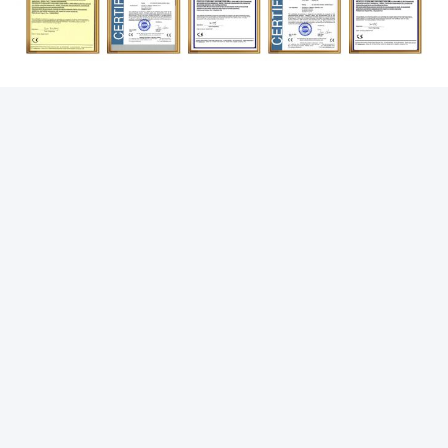
Taggen:
Koffiemachine Van Bonen Tot Kopjes
Bureau Koffiezetapparaat