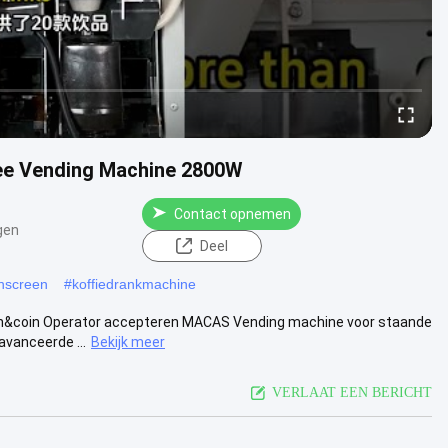
fee Vending Machine 2800W
Contact opnemen
gen
Deel
chscreen
#
koffiedrankmachine
sh&coin Operator accepteren MACAS Vending machine voor staande
vanceerde ...
Bekijk meer
VERLAAT EEN BERICHT