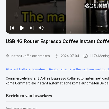
USB 4G Router Espresso Coffee Instant Cof
Instant koffie automaten
2024-07-04
1174 Menin
#
Instant koffie automaten
#
automatische koffiemachine met tou
Commerciële Instant Coffee Espresso Koffie automaten met ca
koffie Commerciële Instant automatische koffie automaten De gea
Berichten van bezoekers
Nog geen commentaar