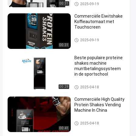
Espresso Brewer
Instant koffie automaten
00:31
2025-09-19
Commerciële Eiwitshake
Koffieautomaat met
Touchscreen
Instant koffie automaten
2025-09-19
00:31
Beste populaire proteïne
shakes machine
muntbetalingssysteem
in de sportschool
Instant koffie automaten
00:28
2025-04-18
Commerciële High Quality
Protein Shakes Vending
Machine In China
Instant koffie automaten
2025-04-18
00:41