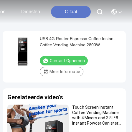
Neem Contact Met Ons Op
Diensten
Citaat
USB 4G Router Espresso Coffee Instant
Coffee Vending Machine 2800W
Contact Opnemen
Meer Informatie
Gerelateerde video's
Touch Screen Instant
Coffee Vending Machine
with 4 Mixers and 3.8L*8
Instant Powder Canisters
and High Pressure